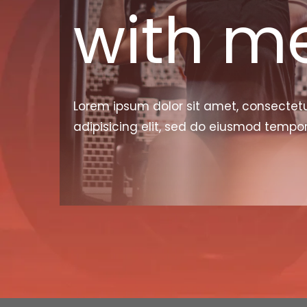
with m
Lorem ipsum dolor sit amet, consectet
adipisicing elit, sed do eiusmod tempor