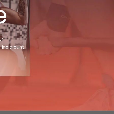
e
ur
 incididunt.