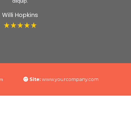
aliquip.
Willi Hopkins
om
Site:
www.yourcompany.com